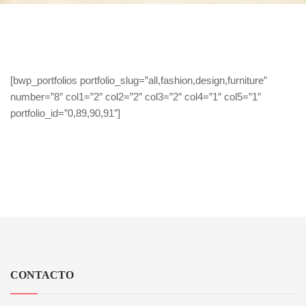
[bwp_portfolios portfolio_slug=”all,fashion,design,furniture”
number=”8″ col1=”2″ col2=”2″ col3=”2″ col4=”1″ col5=”1″
portfolio_id=”0,89,90,91″]
CONTACTO