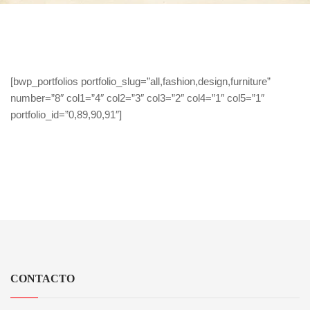
[bwp_portfolios portfolio_slug=”all,fashion,design,furniture”
number=”8″ col1=”4″ col2=”3″ col3=”2″ col4=”1″ col5=”1″
portfolio_id=”0,89,90,91″]
CONTACTO