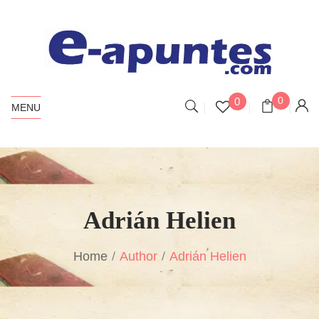
0
0
MENU
Adrián Helien
Home
Author
Adrián Helien