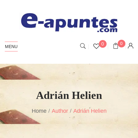
0
0
MENU
Adrián Helien
Home
Author
Adrián Helien