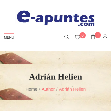
0
0
MENU
Adrián Helien
Home
Author
Adrián Helien