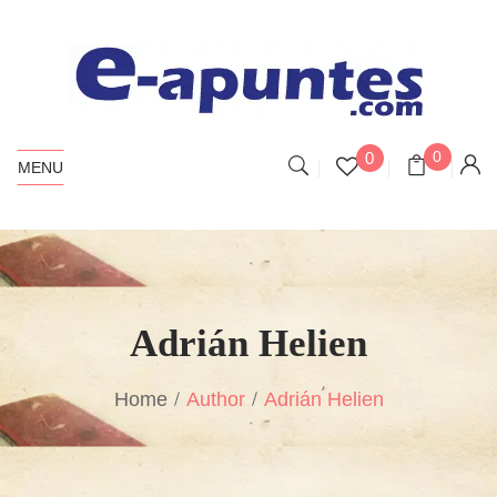
0
0
MENU
Adrián Helien
Home
Author
Adrián Helien