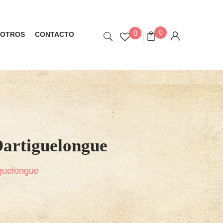
0
0
OTROS
CONTACTO
Dartiguelongue
iguelongue