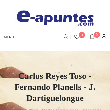
0
0
MENU
Carlos Reyes Toso -
Fernando Planells - J.
Dartiguelongue