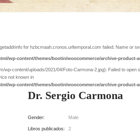
getaddrinfo for hzbcmaah.cronos.urltemporal.com failed: Name or se
tml/wp-content/themes/bootin/woocommerce/archive-product-a
om/wp-content/uploads/2021/04/Foto-Carmona-2.jpg): Failed to open 
ice not known in
tml/wp-content/themes/bootin/woocommerce/archive-product-a
Dr. Sergio Carmona
Gender:
Male
Libros publicados:
2