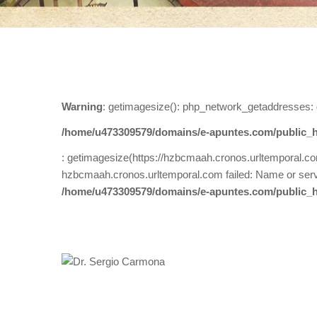
Warning
: getimagesize(): php_network_getaddresses: 
/home/u473309579/domains/e-apuntes.com/public_h
: getimagesize(https://hzbcmaah.cronos.urltemporal.c
hzbcmaah.cronos.urltemporal.com failed: Name or serv
/home/u473309579/domains/e-apuntes.com/public_h