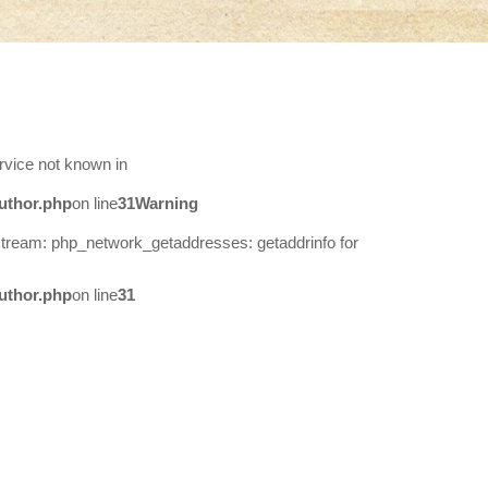
rvice not known in
uthor.php
on line
31
Warning
stream: php_network_getaddresses: getaddrinfo for
uthor.php
on line
31