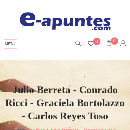
0
0
MENU
Julio Berreta - Conrado
Ricci - Graciela Bortolazzo
- Carlos Reyes Toso