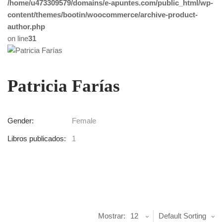
/home/u473309579/domains/e-apuntes.com/public_html/wp-
content/themes/bootin/woocommerce/archive-product-
author.php
on line
31
Patricia Farías
Gender:
Female
Libros publicados:
1
Mostrar:
12
Default Sorting