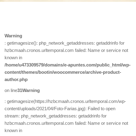
Warning
: getimagesize(): php_network_getaddresses: getaddrinfo for
hzbcmaah.cronos.urltemporal.com failed: Name or service not
known in
/home/u473309579/domains/e-apuntes.com/public_html/wp-
content/themes/bootin/woocommerce/archive-product-
author.php
on line
31
Warning
: getimagesize(https://hzbcmaah.cronos.urltemporal.com/wp-
content/uploads/2021/04/Foto-Farias.jpg): Failed to open
stream: php_network_getaddresses: getaddrinfo for
hzbcmaah.cronos.urltemporal.com failed: Name or service not
known in