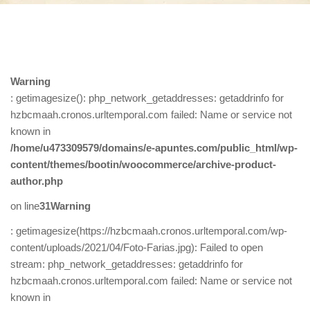
Warning
: getimagesize(): php_network_getaddresses: getaddrinfo for
hzbcmaah.cronos.urltemporal.com failed: Name or service not
known in
/home/u473309579/domains/e-apuntes.com/public_html/wp-
content/themes/bootin/woocommerce/archive-product-
author.php
on line
31
Warning
: getimagesize(https://hzbcmaah.cronos.urltemporal.com/wp-
content/uploads/2021/04/Foto-Farias.jpg): Failed to open
stream: php_network_getaddresses: getaddrinfo for
hzbcmaah.cronos.urltemporal.com failed: Name or service not
known in