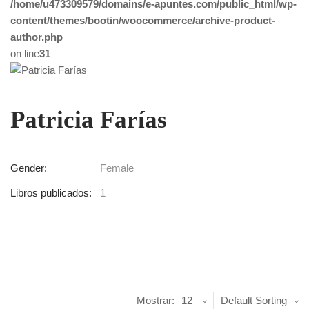
/home/u473309579/domains/e-apuntes.com/public_html/wp-
content/themes/bootin/woocommerce/archive-product-
author.php
on line
31
Patricia Farías
Gender:
Female
Libros publicados:
1
Mostrar:
12
Default Sorting