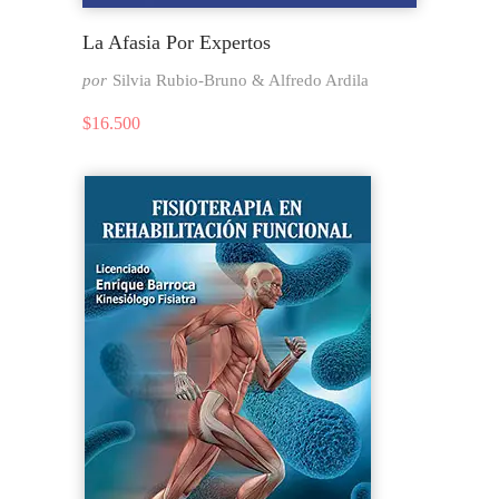
La Afasia Por Expertos
por
Silvia Rubio-Bruno & Alfredo Ardila
$
16.500