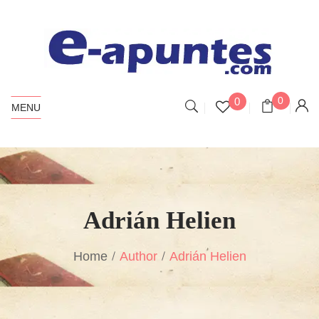
0
0
MENU
Adrián Helien
Home
Author
Adrián Helien