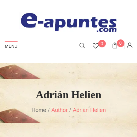
0
0
MENU
Adrián Helien
Home
Author
Adrián Helien