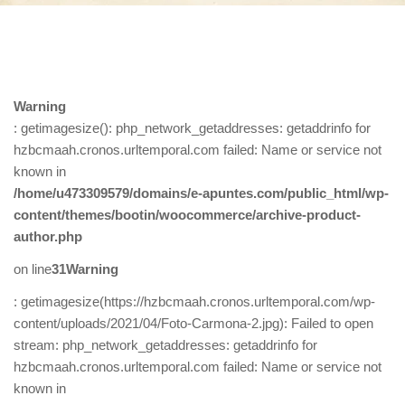
Warning
: getimagesize(): php_network_getaddresses: getaddrinfo for
hzbcmaah.cronos.urltemporal.com failed: Name or service not
known in
/home/u473309579/domains/e-apuntes.com/public_html/wp-
content/themes/bootin/woocommerce/archive-product-
author.php
on line
31
Warning
: getimagesize(https://hzbcmaah.cronos.urltemporal.com/wp-
content/uploads/2021/04/Foto-Carmona-2.jpg): Failed to open
stream: php_network_getaddresses: getaddrinfo for
hzbcmaah.cronos.urltemporal.com failed: Name or service not
known in