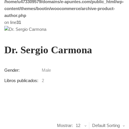
/home/u473309579/domains/e-apuntes.com/public_html/wp-
content/themes/bootin/woocommerce/archive-product-
author.php
on line
31
Dr. Sergio Carmona
Gender:
Male
Libros publicados:
2
Mostrar:
12
Default Sorting