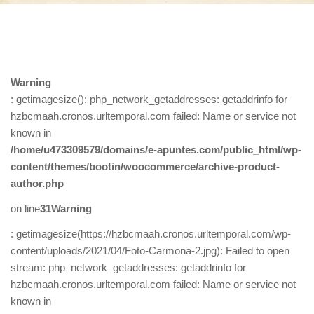
Warning
: getimagesize(): php_network_getaddresses: getaddrinfo for
hzbcmaah.cronos.urltemporal.com failed: Name or service not
known in
/home/u473309579/domains/e-apuntes.com/public_html/wp-
content/themes/bootin/woocommerce/archive-product-
author.php
on line
31
Warning
: getimagesize(https://hzbcmaah.cronos.urltemporal.com/wp-
content/uploads/2021/04/Foto-Carmona-2.jpg): Failed to open
stream: php_network_getaddresses: getaddrinfo for
hzbcmaah.cronos.urltemporal.com failed: Name or service not
known in