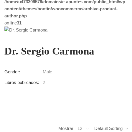
/home/u473309579/domains/e-apuntes.com/public_html/wp-
content/themes/bootin/woocommerce/archive-product-
author.php
on line
31
Dr. Sergio Carmona
Gender:
Male
Libros publicados:
2
Mostrar:
12
Default Sorting