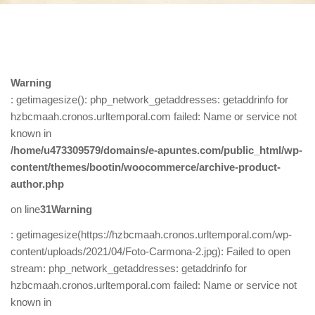
Warning
: getimagesize(): php_network_getaddresses: getaddrinfo for
hzbcmaah.cronos.urltemporal.com failed: Name or service not
known in
/home/u473309579/domains/e-apuntes.com/public_html/wp-
content/themes/bootin/woocommerce/archive-product-
author.php
on line
31
Warning
: getimagesize(https://hzbcmaah.cronos.urltemporal.com/wp-
content/uploads/2021/04/Foto-Carmona-2.jpg): Failed to open
stream: php_network_getaddresses: getaddrinfo for
hzbcmaah.cronos.urltemporal.com failed: Name or service not
known in