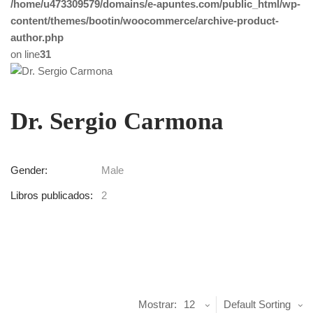
/home/u473309579/domains/e-apuntes.com/public_html/wp-
content/themes/bootin/woocommerce/archive-product-
author.php
on line
31
Dr. Sergio Carmona
Gender:
Male
Libros publicados:
2
Mostrar:
12
Default Sorting