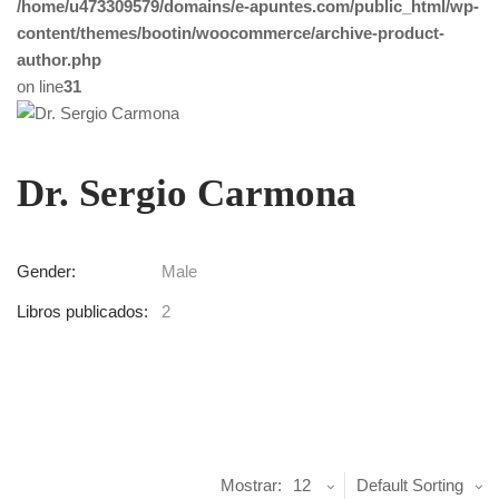
/home/u473309579/domains/e-apuntes.com/public_html/wp-
content/themes/bootin/woocommerce/archive-product-
author.php
on line
31
Dr. Sergio Carmona
Gender:
Male
Libros publicados:
2
Mostrar:
12
Default Sorting