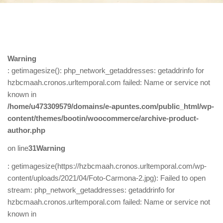
Warning
: getimagesize(): php_network_getaddresses: getaddrinfo for
hzbcmaah.cronos.urltemporal.com failed: Name or service not
known in
/home/u473309579/domains/e-apuntes.com/public_html/wp-
content/themes/bootin/woocommerce/archive-product-
author.php
on line
31
Warning
: getimagesize(https://hzbcmaah.cronos.urltemporal.com/wp-
content/uploads/2021/04/Foto-Carmona-2.jpg): Failed to open
stream: php_network_getaddresses: getaddrinfo for
hzbcmaah.cronos.urltemporal.com failed: Name or service not
known in