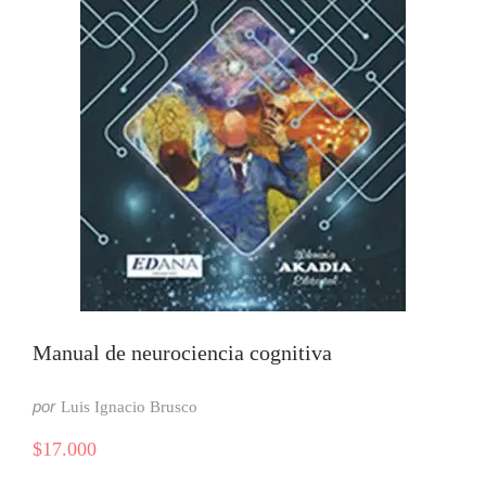
Manual de neurociencia cognitiva
por
Luis Ignacio Brusco
$
17.000