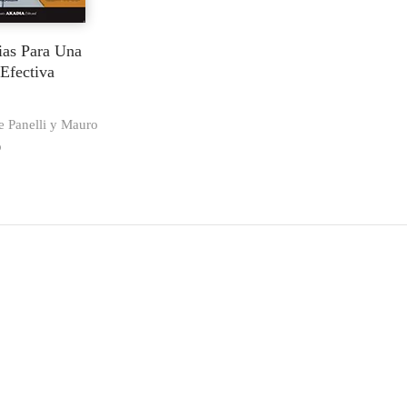
ias Para Una
Efectiva
e Panelli y Mauro
o