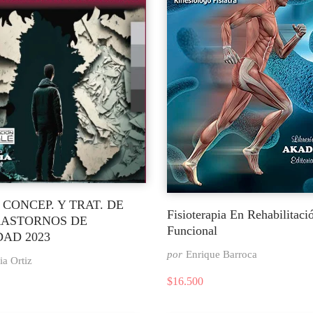
 CONCEP. Y TRAT. DE
Fisioterapia En Rehabilitaci
RASTORNOS DE
Funcional
DAD 2023
por
Enrique Barroca
ia Ortiz
$
16.500