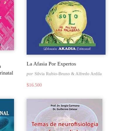
La Afasia Por Expertos
a
rinatal
por
Silvia Rubio-Bruno & Alfredo Ardila
$
16.500