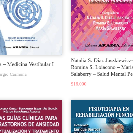
Natalia S. Díaz Juszkiewicz-
 – Medicina Vestibular I
Romina S. Loiacono – Marí
Salaberry – Salud Mental Pe
Sergio Carmona
$
16.000