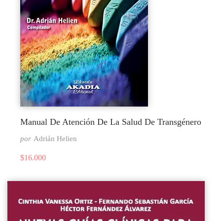
Manual De Atención De La Salud De Transgénero
por
Adrián Helien
$
16.000