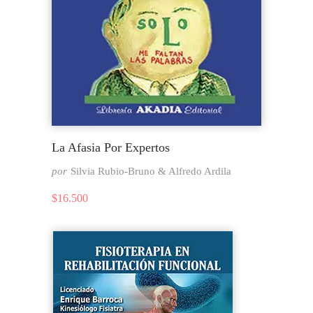
La Afasia Por Expertos
por
Silvia Rubio-Bruno & Alfredo Ardila
$
16.500