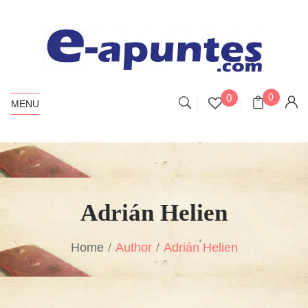
0
0
MENU
Adrián Helien
Home
Author
Adrián Helien