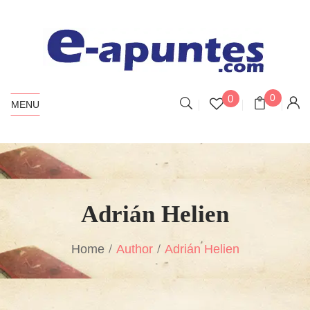
0
0
MENU
Adrián Helien
Home
Author
Adrián Helien