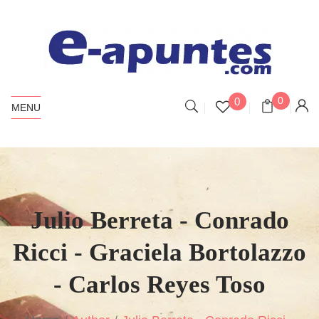
0
0
MENU
Julio Berreta - Conrado
Ricci - Graciela Bortolazzo
- Carlos Reyes Toso