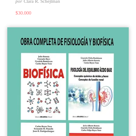
por
Clara R. Schejtman
$
30.000