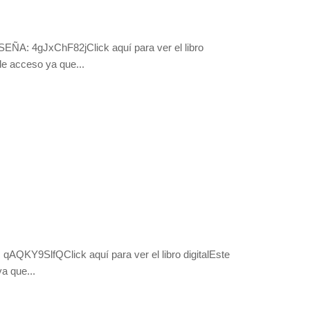
EÑA: 4gJxChF82jClick aquí para ver el libro
 de acceso ya que...
 qAQKY9SlfQClick aquí para ver el libro digitalEste
a que...