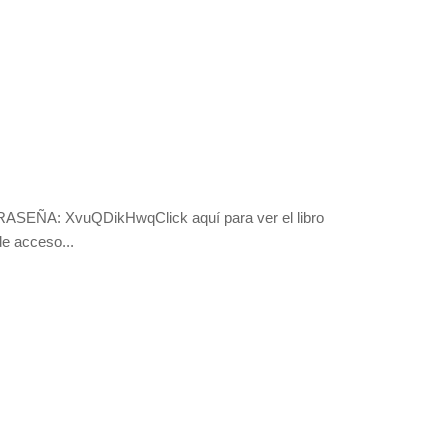
NTRASEÑA: XvuQDikHwqClick aquí para ver el libro
de acceso...