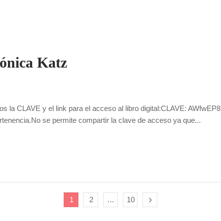
ónica Katz
la CLAVE y el link para el acceso al libro digital:CLAVE: AWfwEP8Im0C
rtenencia.No se permite compartir la clave de acceso ya que...
1
2
…
10