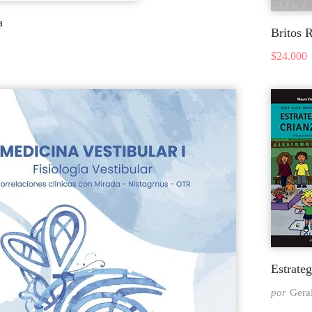
a
Britos 
$
24.000
Estrate
por
Gera