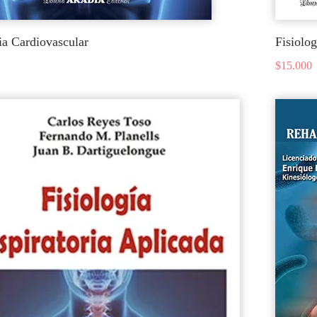
ia Cardiovascular
Fisiolo
$
15.000