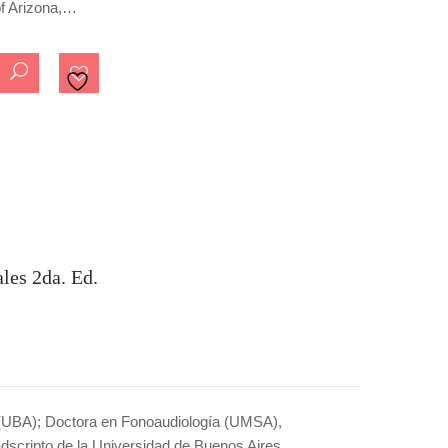
of Arizona,…
les 2da. Ed.
 (UBA); Doctora en Fonoaudiología (UMSA),
adscripto de la Universidad de Buenos Aires.