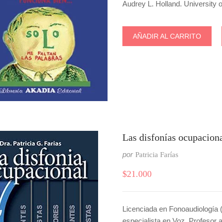
Audrey L. Holland. University 
AÑADIR AL CARRITO
Las disfonías ocupaciona
por
Patricia Farías
$
21.000
Licenciada en Fonoaudiología
especialista en Voz. Profesor 