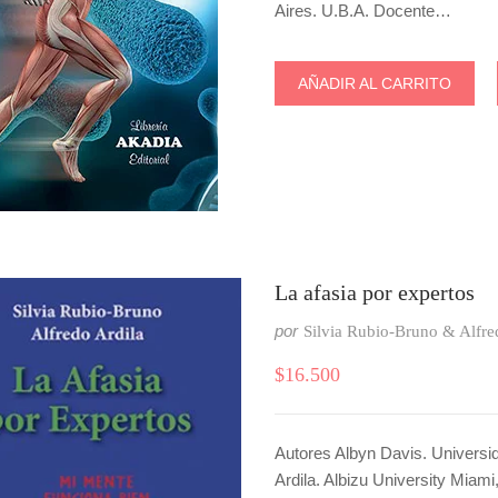
Aires. U.B.A. Docente…
AÑADIR AL CARRITO
La afasia por expertos
por
Silvia Rubio-Bruno & Alfre
$
16.500
Autores Albyn Davis. Univers
Ardila. Albizu University Miam