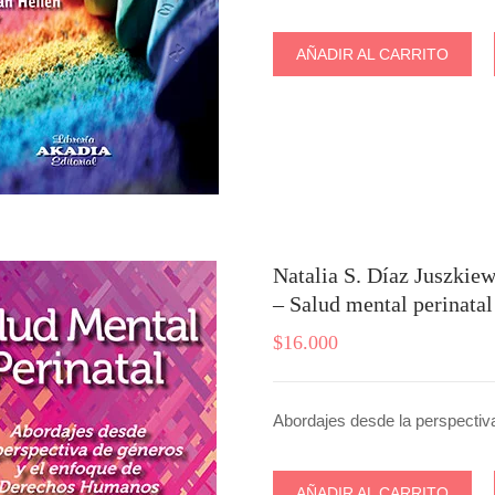
AÑADIR AL CARRITO
Natalia S. Díaz Juszkie
– Salud mental perinatal
$
16.000
Abordajes desde la perspecti
AÑADIR AL CARRITO