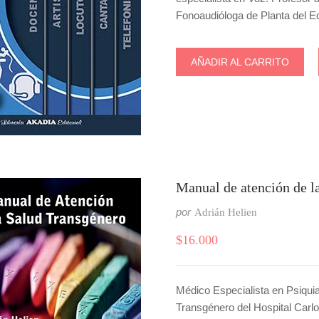
Fonoaudióloga de Planta del 
AÑADIR AL CARRITO
Manual de atención de la
por
Adrián Helien
$
16.000
Médico Especialista en Psiqui
Transgénero del Hospital Car